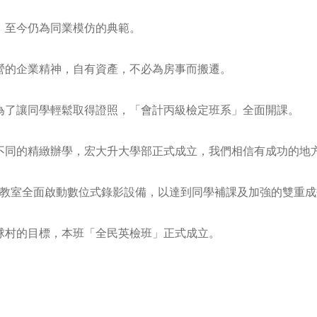
，至今仍為同業模仿的典範。
營的企業精神，自有資產，不必為房事而搬遷。
為了讓同學輕鬆取得證照，「會計丙級檢定班系」全面開課。
不同的精緻辦學，宏大升大學部正式成立，我們相信有成功的地
，教室全面啟動數位式錄影設備，以達到同學補課及加強的雙重成
球村的目標，本班「全民英檢班」正式成立。