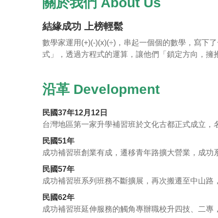
關於我們 About Us
結緣成功 上榜輕鬆
數學家運用(+)(-)(x)(÷)，串起一個個的數
式」，透過方程式的運算，讓他們「鎖定方向，擁
沿革 Development
民國37年12月12日
台灣地區第一家升學補習班於文化古都正式成立，
民國51年
成功補習班創業有成，遷移青年路擴大營業，成功
民國57年
成功補習班系列班務不斷擴展，再次搬遷至中山路
民國62年
成功補習班延伸服務的觸角專辦職校升四技、二專