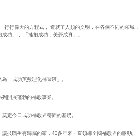
學，寫下了一行行偉大的方程式， 造就了人類的文明，在各個不同的領
抱成功」 、「擁抱成功，美夢成真」。
名為「成功英數理化補習班」。
系列開展蓬勃的補教事業。
，奠定今日成功補教界穩固的基礎。
，讓技職生有歸屬的家，40多年來一直領導全國補教界的脈動。