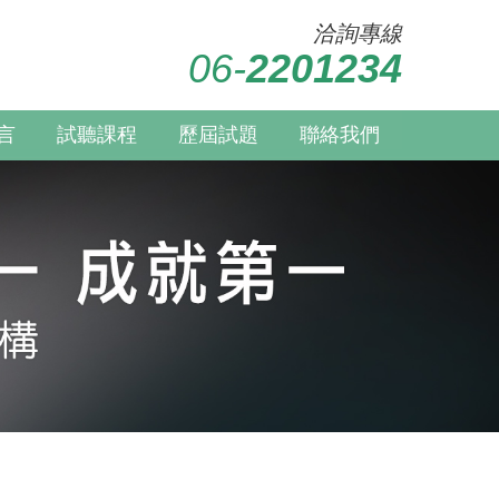
洽詢專線
06-
2201234
言
試聽課程
歷屆試題
聯絡我們