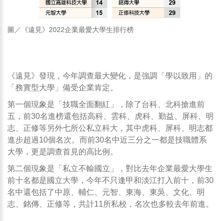
圖／《遠見》2022企業最愛大學生排行榜
疫後人力需求強彈，「務實型大學」
備受企業肯定
《遠見》發現，今年調查最大變化，是強調「學以致用」的
「務實型大學」備受企業肯定。
第一個現象是「技職全面翻紅」，除了台科、北科搶進前
五，前30名進榜還包括高科、雲科、虎科、勤益、屏科、明
志、正修等另外七所公私立科大，其中虎科、屏科、明志都
進步超過10個名次。而前30名中近三分之一都是技職體系
大學，更是調查首見的高比例。
第二個現象是「私立不輸國立」，對比去年企業最愛大學生
前十名都是國立大學，今年不只逢甲和淡江打入前十，前30
名中還包括了中原、輔仁、元智、東海、東吳、文化、明
志、銘傳、正修等，共計11所私校，名次也多較去年前進。