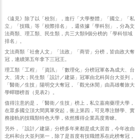
政大蟬聯文法商三冠王，北科首獲設
計／建築類第一
《遠見》除了以「校別」，進行「大學整體」「國立」「私
立」「技職」等「校際排名」，還依據「學科別」，分為文
法商類、理工類、民生類，共三大類9個分榜的「學科領域
排名」。
文法商類「社會人文」「法政」「商管」分榜，皆由政大奪
冠，連續第五年拿下三冠王。
理工類「工程」「資訊」「數理化」分榜冠軍各為成大、台
大、清大；民生類「設計／建築」冠軍由北科與台大並列，
「醫衛／生技」陽明交大奪冠，「觀光休閒」由高雄餐旅大
學蟬聯榜首（見表2）。
值得注意的是，「醫衛／生技」榜上，私立嘉南藥理大學，
在眾多國立頂大間異軍突起，衝上第四，可見專注辦學、實
務接軌的技職類特色大學，依然獲得企業高度青睞。
另外，「設計／建築」分榜多年來都是成大居首，今年改由
北科和台大並列第一，除了是首度有技職體系在此榜奪冠，