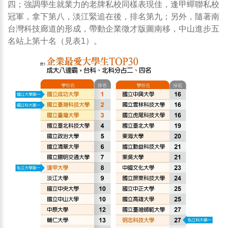
四；強調學生就業力的老牌私校同樣表現佳，逢甲蟬聯私校
冠軍，拿下第八，淡江緊追在後，排名第九；另外，隨著南
台灣科技廊道的形成，帶動企業徵才版圖南移，中山進步五
名站上第十名（見表1）。