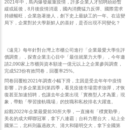
2021年中，島內爆發嚴重疫情，許多企業人才招聘紛紛暫
緩或延後，8月後疫情消退，國內消費猛力反彈、國際需求
持續暢旺，企業急著搶人，創下史上最缺工的一年。在這變
局下，企業對於大學新鮮人的喜好，是否出現不同變化？
成大「八連霸」企業最愛，技職、私
校大崛起
《遠見》每年針對台灣上市櫃公司進行「企業最愛大學生評
價調查」，探查企業主心目中「最佳就業力大學」，今年邀
請2,090家上市櫃與資本額達一億元以上之企業參與調查，
完成523份有效問卷，回覆率25%。
問卷回覆較2021年調查小幅下滑，主因是受去年年中疫情
影響，許多企業直到第四季，看見疫後市場需求強彈，才恢
復甚至加速招聘，也讓去年企業出現「實務型人才為重」現
象，帶動「學習接軌職場」的技職和私校排名大躍進。
綜觀2022年企業最愛前30所大學，一直擁有「樸實勤學」
美名的成大蟬聯冠軍，拿下八連霸；台科力壓台大，站上全
國第二，北科則贏過政大、清大和陽明交大，拿下全國第