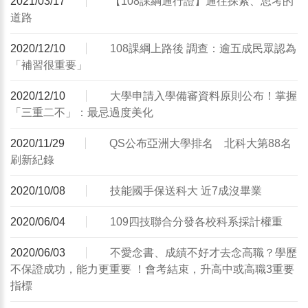
2021/03/17
【108課綱通行證】通往探索、思考的
道路
2020/12/10
108課綱上路後 調查：逾五成民眾認為
「補習很重要」
2020/12/10
大學申請入學備審資料原則公布！掌握
「三重二不」：最忌過度美化
2020/11/29
QS公布亞洲大學排名 北科大第88名
刷新紀錄
2020/10/08
技能國手保送科大 近7成沒畢業
2020/06/04
109四技聯合分發各校科系採計權重
2020/06/03
不愛念書、成績不好才去念高職？學歷
不保證成功，能力更重要 ！會考結束，升高中或高職3重要
指標